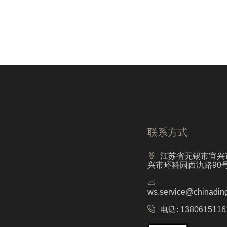
联系方式
江苏省无锡市宜兴
兴市环科园西氿路90
ws.service@chinadin
电话:
1380615116