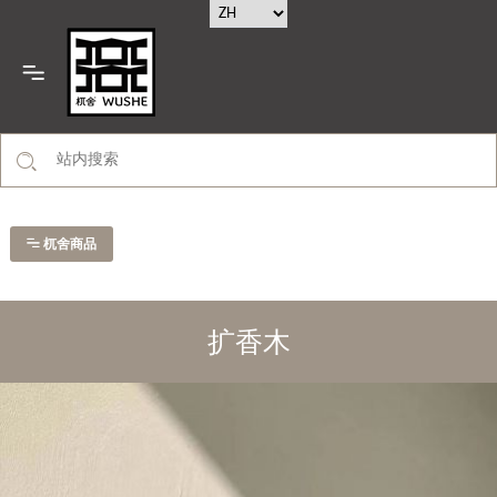
杌舍商品
扩香木