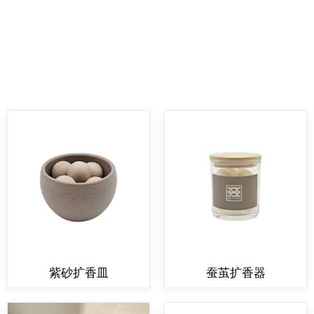
紫砂扩香皿
蚕茧扩香器