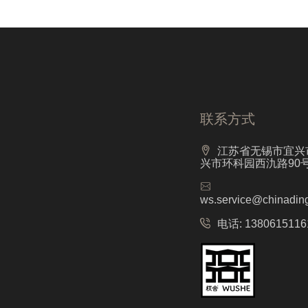
联系方式
江苏省无锡市宜兴
兴市环科园西氿路90
ws.service@chinadin
电话:
1380615116