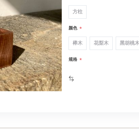
方柱
*
颜色
榉木
花梨木
黑胡桃
*
规格