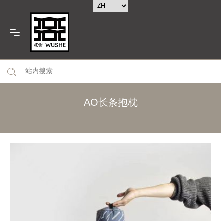
AO长条抱枕