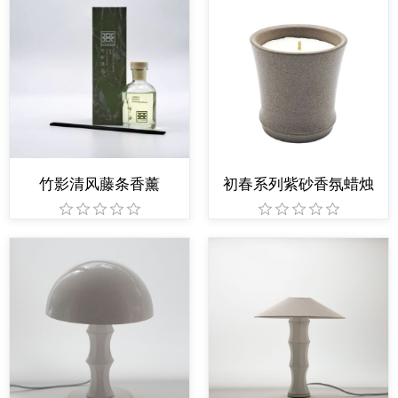
竹影清风藤条香薰
初春系列紫砂香氛蜡烛